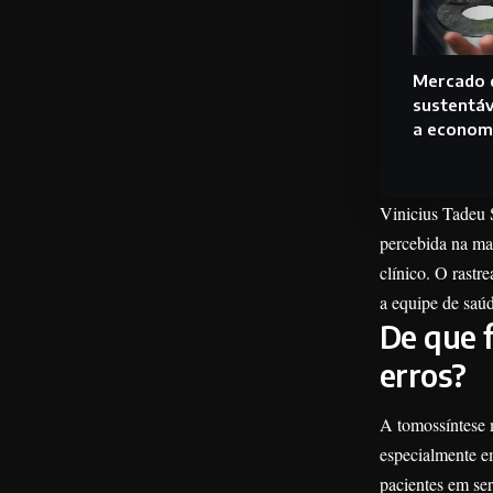
Mercado d
sustentáv
a econom
Vinicius Tadeu S
percebida na ma
clínico. O rast
a equipe de saúd
De que f
erros?
A tomossíntese 
especialmente e
pacientes em se