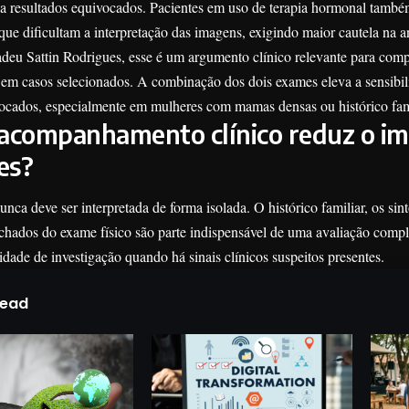
s a resultados equivocados. Pacientes em uso de terapia hormonal també
ue dificultam a interpretação das imagens, exigindo maior cautela na an
adeu Sattin Rodrigues, esse é um argumento clínico relevante para co
 em casos selecionados. A combinação dos dois exames eleva a sensibil
vocados, especialmente em mulheres com mamas densas ou histórico fam
acompanhamento clínico reduz o im
es?
ca deve ser interpretada de forma isolada. O histórico familiar, os sin
achados do exame físico são parte indispensável de uma avaliação comp
idade de investigação quando há sinais clínicos suspeitos presentes.
Read