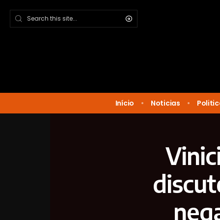
Início
Noticias
Politi
Vinic
discut
nega