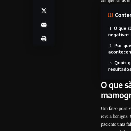
compensar as li
Conte
O que sã
negativos
Por que
acontece
Quais g
resultados
O que sã
mamogr
Um falso positi
revela benigna. 
paciente uma fa