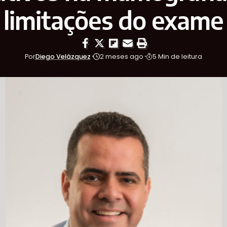
limitações do exame
Por
Diego Velázquez
2 meses ago
5 Min de leitura