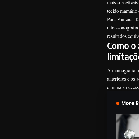
mais suscetívei
tecido mamário q
Para Vinicius T
ultrassonografia
resultados equi
Como o 
limitaçõ
A mamografia nun
anteriores e os 
elimina a necess
More 