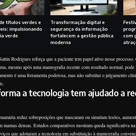
e títulos verdes e
Transformação digital e
Festi
eis: impulsionando
segurança da informação
prog
ia verde
fortalecem a gestão pública
com g
moderna
atraç
attin Rodrigues reforça que a paciente tem papel ativo nesse processo
ma, mesmo após uma mamografia recente com resultado normal, pode fa
reamento é uma ferramenta poderosa, mas não substitui o julgamento clí
e.
orma a tecnologia tem ajudado a re
mamária reduz sobreposições que mascaram ou simulam lesões, aumenta
m mamas densas. Estudos comparativos mostram queda significativa na
rviços que adotaram a tecnologia em substituição à mamografia convenc