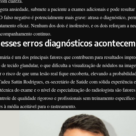
om clareza.
 gera ansiedade, submete a paciente a exames adicionais e pode resulta
O falso negativo é potencialmente mais grave: atrasa o diagnóstico, per
atamento eficaz. Nenhum dos dois é inofensivo, e os dois reforçam a ne
 acompanhamento contínuo.
 esses erros diagnósticos acontecem
ária é um dos principais fatores que contribuem para resultados impr
 de tecido glandular, o que dificulta a visualização de nódulos na im
 o risco de que uma lesão real fique encoberta, elevando a probabilidad
adeu Sattin Rodrigues, ex-secretário de Saúde com sólida experiência e
técnica do exame e o nível de especialização do radiologista são fatore
ntrole de qualidade rigoroso e profissionais sem treinamento específic
es à média aceitável para o rastreamento.