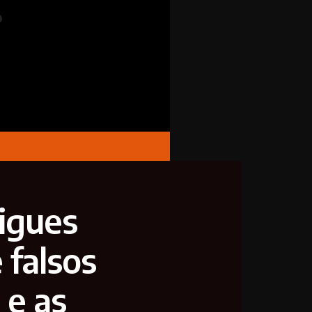
rigues
 falsos
 e as