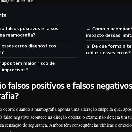
mitações do exame.
nts
o falsos positivos e falsos
Como o acompanha
 na mamografia?
impacto dessas limi
 esses erros diagnósticos
De que forma a te
m?
reduzir esses erros?
rupos têm maior risco de
 imprecisos?
o falsos positivos e falsos negativo
afia?
vo ocorre quando a mamografia aponta uma alteração suspeita que, após
O falso negativo acontece na direção oposta: o exame não detecta um tu
lsa sensação de segurança. Ambos têm consequências clínicas e emocio