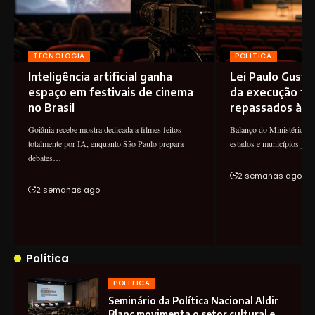
TECNOLOGIA
POLITICA
Inteligência artificial ganha
Lei Paulo Gust
espaço em festivais de cinema
da execução tot
no Brasil
repassados à cu
Goiânia recebe mostra dedicada a filmes feitos
Balanço do Ministério da
totalmente por IA, enquanto São Paulo prepara
estados e municípios já
debates…
2 semanas ago
2 semanas ago
Política
POLITICA
Seminário da Política Nacional Aldir
Blanc movimenta o setor cultural e