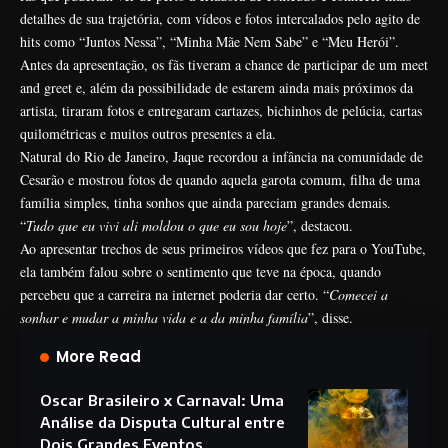
detalhes de sua trajetória, com vídeos e fotos intercalados pelo agito de
hits como “Juntos Nessa”, “Minha Mãe Nem Sabe” e “Meu Herói”.
Antes da apresentação, os fãs tiveram a chance de participar de um meet
and greet e, além da possibilidade de estarem ainda mais próximos da
artista, tiraram fotos e entregaram cartazes, bichinhos de pelúcia, cartas
quilométricas e muitos outros presentes a ela.
Natural do Rio de Janeiro, Jaque recordou a infância na comunidade de
Cesarão e mostrou fotos de quando aquela garota comum, filha de uma
família simples, tinha sonhos que ainda pareciam grandes demais.
“
Tudo que eu vivi ali moldou o que eu sou hoje
”, destacou.
Ao apresentar trechos de seus primeiros vídeos que fez para o YouTube,
ela também falou sobre o sentimento que teve na época, quando
percebeu que a carreira na internet poderia dar certo. “
Comecei a
sonhar e mudar a minha vida e a da minha família
”, disse.
More Read
Oscar Brasileiro x Carnaval: Uma
Análise da Disputa Cultural entre
Dois Grandes Eventos