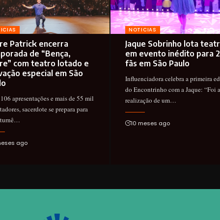
ICIAS
NOTICIAS
re Patrick encerra
Jaque Sobrinho lota teat
porada de “Bença,
em evento inédito para 
re” com teatro lotado e
fãs em São Paulo
vação especial em São
Influenciadora celebra a primeira e
lo
do Encontrinho com a Jaque: “Foi 
106 apresentações e mais de 55 mil
realização de um…
tadores, sacerdote se prepara para
 turnê…
10 meses ago
meses ago