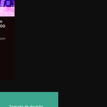
ro
200
dição
a
Tomada de decisão