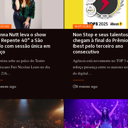
ICIAS
NOTICIAS
anna Nutt leva o show
Non Stop e seus talentos
 Repente 40” a São
chegam à final do Prêmio
lo com sessão única em
Ibest pelo terceiro ano
ço
consecutivo
ista sobe ao palco do Teatro
Agência está novamente no TOP 3 
iscano Frei Nicolau Leurs no dia
reforça presença entre os maiores n
às 21h…
do digital…
meses ago
8 meses ago