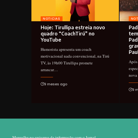
NOTICIAS
NOT
Hoje: Tirullipa estreia novo
Pad
quadro “CoachTirú” no
tem
YouTube
Pad
gra
Humorista apresenta um coach
Pau
motivacional nada convencional, na Tirú
Após 
TV, às 19h00 Tirullipa promete
espec
arrancar…
nova
9 meses ago
9 
Mergulhe no universo da informação com o Jornal