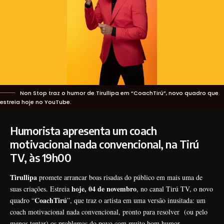
Non Stop traz o humor de Tirullipa em “CoachTirú”, novo quadro que
estreia hoje no YouTube.
Humorista apresenta um coach
motivacional nada convencional, na Tirú
TV, às 19h00
Tirullipa
promete arrancar boas risadas do público em mais uma de
hoje, 04 de novembro
suas criações. Estreia
, no canal
Tirú TV
, o novo
CoachTirú
quadro “
”, que traz o artista em uma versão inusitada: um
coach motivacional nada convencional, pronto para resolver (ou pelo
menos tentar) os problemas do povo com muito bom humor.