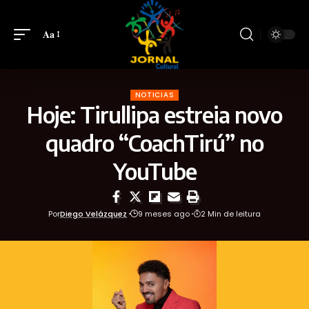
Aa
NOTICIAS
Hoje: Tirullipa estreia novo
quadro “CoachTirú” no
YouTube
Por
Diego Velázquez
9 meses ago
2 Min de leitura