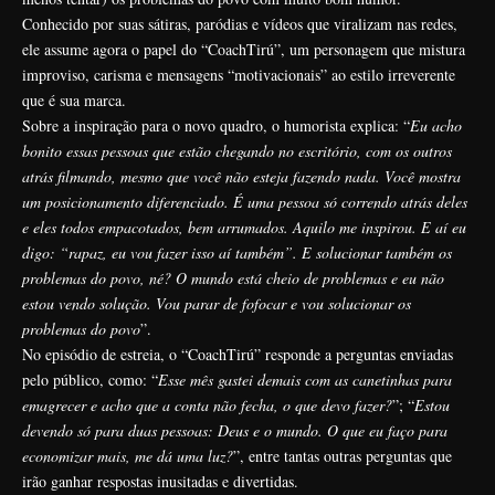
Conhecido por suas sátiras, paródias e vídeos que viralizam nas redes,
ele assume agora o papel do “CoachTirú”, um personagem que mistura
improviso, carisma e mensagens “motivacionais” ao estilo irreverente
que é sua marca.
Sobre a inspiração para o novo quadro, o humorista explica: “
Eu acho
bonito essas pessoas que estão chegando no escritório, com os outros
atrás filmando, mesmo que você não esteja fazendo nada. Você mostra
um posicionamento diferenciado. É uma pessoa só correndo atrás deles
e eles todos empacotados, bem arrumados. Aquilo me inspirou. E aí eu
digo: “rapaz, eu vou fazer isso aí também”. E solucionar também os
problemas do povo, né? O mundo está cheio de problemas e eu não
estou vendo solução. Vou parar de fofocar e vou solucionar os
problemas do povo
”.
No episódio de estreia, o “CoachTirú” responde a perguntas enviadas
pelo público, como: “
Esse mês gastei demais com as canetinhas para
emagrecer e acho que a conta não fecha, o que devo fazer?
”; “
Estou
devendo só para duas pessoas: Deus e o mundo. O que eu faço para
economizar mais, me dá uma luz?
”, entre tantas outras perguntas que
irão ganhar respostas inusitadas e divertidas.