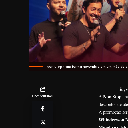
Non Stop transforma novembro em um mês de opo
Ingr
Non Stop
A
anu
Compartilhar
descontos de at
A promoção será 
Whindersson Nu
Mundo e o trio