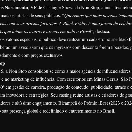
as Nascimento
, VP de Casting e Shows da Non Stop, a iniciativa ref
mais os artistas de seus públicos. “
Queremos que mais pessoas tenham 
cas com seus artistas favoritos. A Black Friday é uma forma de celebra
s que lotam os teatros e arenas em todo o Brasil
”, destaca.
aos valores especiais, o público deve realizar um cadastro no site
blackf
berão um aviso assim que os ingressos com desconto forem liberados, g
padamente e com preços exclusivos.
top
, a Non Stop consolidou-se como a maior agência de influenciadores d
va e no marketing de influência. Com escritórios em Minas Gerais, São P
0º em gestão de carreira, produção de conteúdo, publicidade, turnês e 
ra inovadora e estratégica. Seu casting reúne artistas e criadores de g
idores e altíssimo engajamento. Bicampeã do Prêmio iBest (2023 e 20
 sua presença global e redefinindo o entretenimento no Brasil.