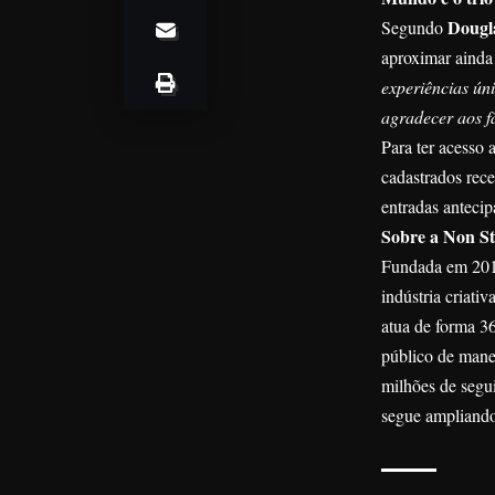
Dougl
Segundo
aproximar ainda 
experiências úni
agradecer aos fã
Para ter acesso 
cadastrados rece
entradas anteci
Sobre a Non S
Fundada em 2015
indústria criati
atua de forma 36
público de manei
milhões de segu
segue ampliando