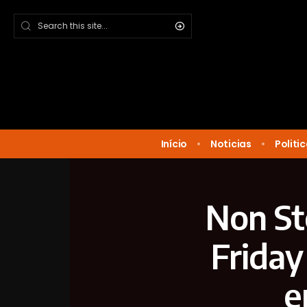
Início
Noticias
Politi
Non St
Frida
e