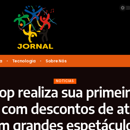
ca
Tecnologia
Sobre Nós
NOTICIAS
op realiza sua primeir
y com descontos de a
m grandes espetácul