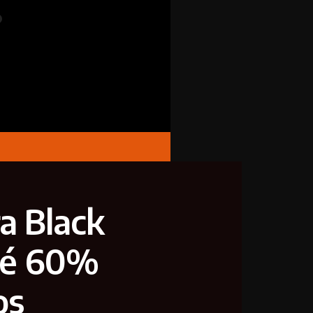
a Black
té 60%
os