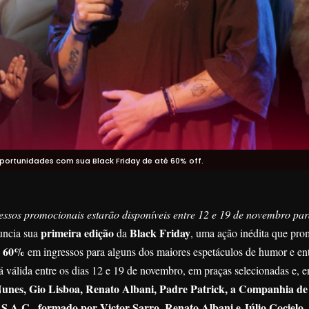
rtunidades com sua Black Friday de até 60% off.
essos promocionais estarão disponíveis entre 12 e 19 de novembro pa
primeira edição
Black Friday
ncia sua
da
, uma ação inédita que pr
60%
é
em ingressos para alguns dos maiores espetáculos de humor e en
válida entre os dias 12 e 19 de novembro, em praças selecionadas e, entr
nes, Gio Lisboa, Renato Albani, Padre Patrick, a Companhia d
 S.A.C., formado por Victor Sarro, Renato Albani e Júlio Cocielo.