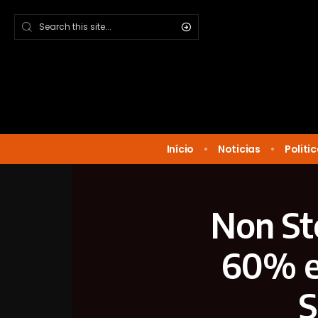
Início
Noticias
Politi
Non St
60% em
S