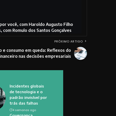
 por você, com Haroldo Augusto Filho
s, com Romulo dos Santos Gonçalves
PRÓXIMO ARTIGO
o e consumo em queda: Reflexos do
nanceiro nas decisões empresariais
Incidentes globais
de tecnologia e o
padrão invisível por
trás das falhas
4 semanas ago
Governança