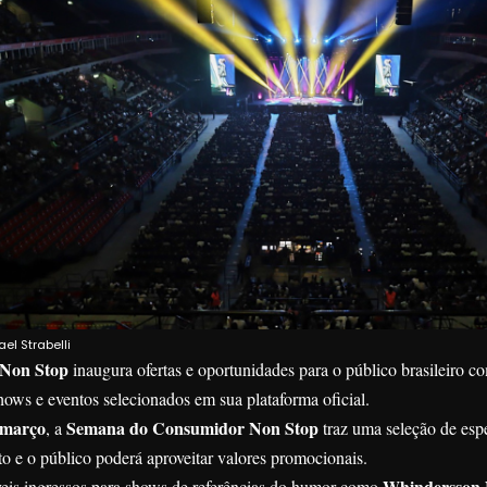
el Strabelli
Non Stop
inaugura ofertas e oportunidades para o público brasileiro 
hows e eventos selecionados em sua plataforma oficial.
 março
Semana do Consumidor Non Stop
, a
traz uma seleção de es
o e o público poderá aproveitar valores promocionais.
Whindersson 
veis ingressos para shows de referências do humor como