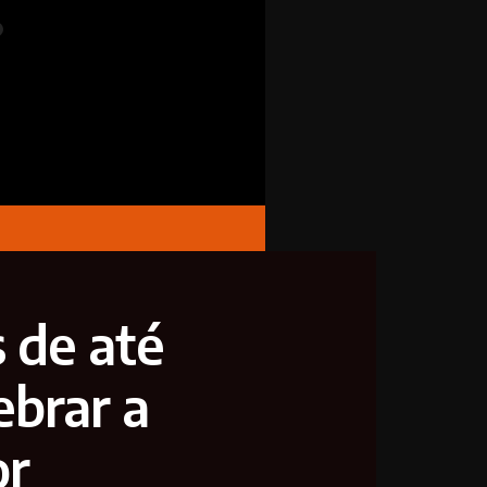
 de até
ebrar a
or