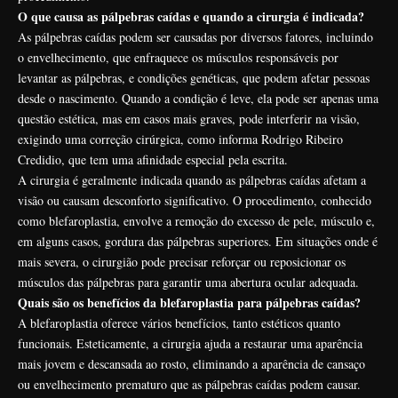
O que causa as pálpebras caídas e quando a cirurgia é indicada?
As pálpebras caídas podem ser causadas por diversos fatores, incluindo
o envelhecimento, que enfraquece os músculos responsáveis por
levantar as pálpebras, e condições genéticas, que podem afetar pessoas
desde o nascimento. Quando a condição é leve, ela pode ser apenas uma
questão estética, mas em casos mais graves, pode interferir na visão,
exigindo uma correção cirúrgica, como informa Rodrigo Ribeiro
Credidio, que tem uma afinidade especial pela escrita.
A cirurgia é geralmente indicada quando as pálpebras caídas afetam a
visão ou causam desconforto significativo. O procedimento, conhecido
como blefaroplastia, envolve a remoção do excesso de pele, músculo e,
em alguns casos, gordura das pálpebras superiores. Em situações onde é
mais severa, o cirurgião pode precisar reforçar ou reposicionar os
músculos das pálpebras para garantir uma abertura ocular adequada.
Quais são os benefícios da blefaroplastia para pálpebras caídas?
A blefaroplastia oferece vários benefícios, tanto estéticos quanto
funcionais. Esteticamente, a cirurgia ajuda a restaurar uma aparência
mais jovem e descansada ao rosto, eliminando a aparência de cansaço
ou envelhecimento prematuro que as pálpebras caídas podem causar.