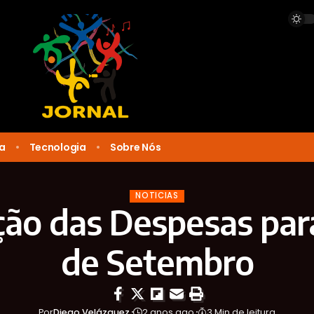
ca
Tecnologia
Sobre Nós
NOTICIAS
ão das Despesas par
de Setembro
Por
Diego Velázquez
2 anos ago
3 Min de leitura