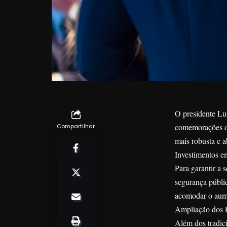
O presidente Lui
comemorações do
Compartilhar
mais robusta e a
Investimentos em
Para garantir a 
segurança públic
acomodar o aume
Ampliação dos E
Além dos tradici