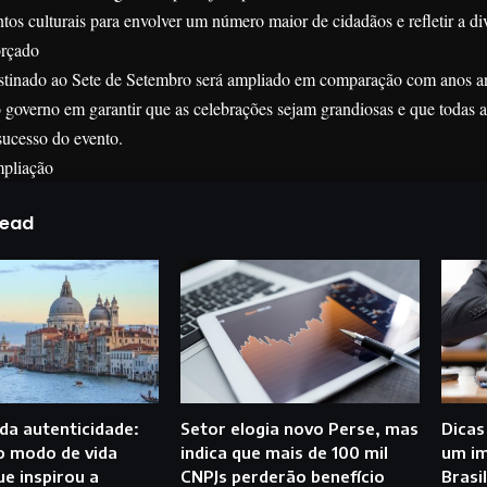
ntos culturais para envolver um número maior de cidadãos e refletir a div
rçado
tinado ao Sete de Setembro será ampliado em comparação com anos ante
governo em garantir que as celebrações sejam grandiosas e que todas a
sucesso do evento.
mpliação
Read
 da autenticidade:
Setor elogia novo Perse, mas
Dicas
o modo de vida
indica que mais de 100 mil
um im
ue inspirou a
CNPJs perderão benefício
Brasi