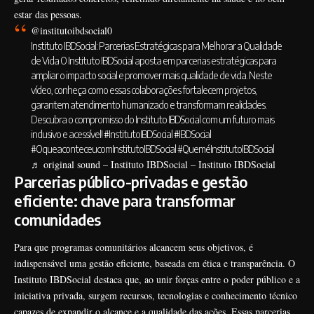
estar das pessoas.
@institutoibdsocial0
Instituto IBDSocial: Parcerias Estratégicas para Melhorar a Qualidade
de Vida O Instituto IBDSocial aposta em parcerias estratégicas para
ampliar o impacto social e promover mais qualidade de vida. Neste
vídeo, conheça como essas colaborações fortalecem projetos,
garantem atendimento humanizado e transformam realidades.
Descubra o compromisso do Instituto IBDSocial com um futuro mais
inclusivo e acessível!
#InstitutoIBDSocial
#IBDSocial
#OqueaconteceucomInstitutoIBDSocial
#QueméInstitutoIBDSocial
♬ original sound – Instituto IBDSocial – Instituto IBDSocial
Parcerias público-privadas e gestão
eficiente: chave para transformar
comunidades
Para que programas comunitários alcancem seus objetivos, é
indispensável uma gestão eficiente, baseada em ética e transparência. O
Instituto IBDSocial destaca que, ao unir forças entre o poder público e a
iniciativa privada, surgem recursos, tecnologias e conhecimento técnico
capazes de expandir o alcance e a qualidade das ações. Essas parcerias