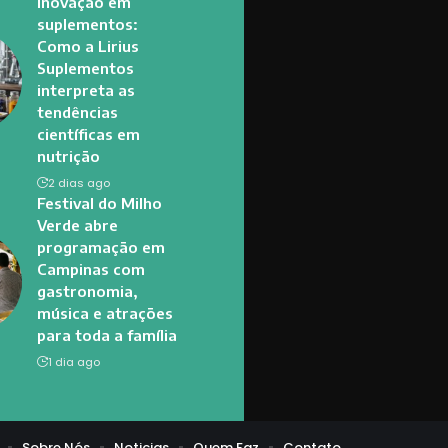
inovação em
suplementos:
Como a Lirius
Suplementos
interpreta as
tendências
científicas em
nutrição
2 dias ago
Festival do Milho
Verde abre
programação em
Campinas com
gastronomia,
música e atrações
para toda a família
1 dia ago
Sobre Nós
Noticias
Quem Faz
Contato