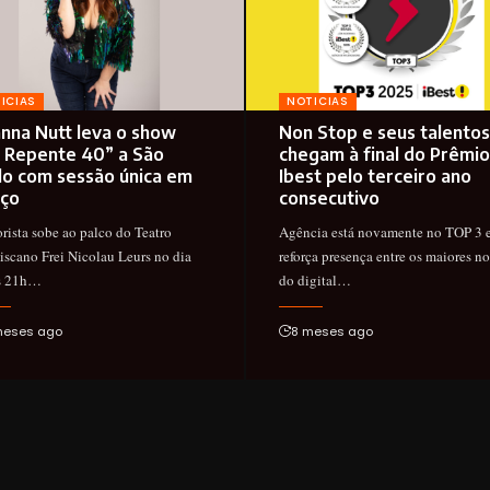
ICIAS
NOTICIAS
anna Nutt leva o show
Non Stop e seus talentos
 Repente 40” a São
chegam à final do Prêmio
lo com sessão única em
Ibest pelo terceiro ano
ço
consecutivo
ista sobe ao palco do Teatro
Agência está novamente no TOP 3 
iscano Frei Nicolau Leurs no dia
reforça presença entre os maiores n
às 21h…
do digital…
meses ago
8 meses ago