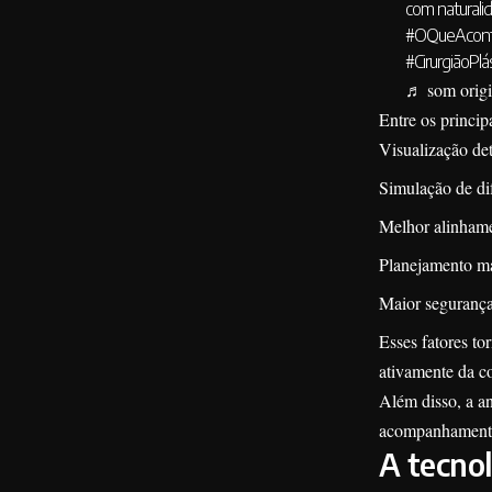
com naturali
#OQueAconte
#CirurgiãoPlá
♬ som origi
Entre os princip
Visualização det
Simulação de dif
Melhor alinhamen
Planejamento ma
Maior segurança 
Esses fatores to
ativamente da co
Além disso, a an
acompanhamento 
A tecnol