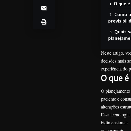
O que é
Como a
previsibil
Quais s
planejame
Neste artigo, vo
decisões mais s
experiência do p
O que é
O planejamento 
paciente e cons
alterações estru
Essa tecnologia 
bidimensionais. 
ou corporais.