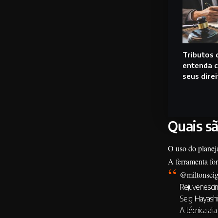
Tributos 
entenda 
seus dire
Quais sã
O uso do planeja
A ferramenta fo
@miltonseig
Rejuvenescim
Seigi Hayash
A técnica ali