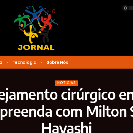
ca
Tecnologia
Sobre Nós
NOTICIAS
ejamento cirúrgico e
preenda com Milton S
Hayashi