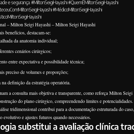
dade e segurança.
#MiltonSeigiHayashi
#QuemÉMiltonSeigiHayashi
ceuComMiltonSeigiHayashi
#MédicoMiltonSeigiHayashi
sticoMiltonSeigiHayashi
nal – Milton Seigi Hayashi – Milton Seigi Hayashi
ais benefícios, destacam-se:
alhada da anatomia individual;
erentes cenários cirúrgicos;
to entre expectativa e possibilidade técnica;
is preciso de volumes e proporções;
na definição da estratégia operatória.
rnam a consulta mais objetiva e transparente, como reforça Milton Seigi
nstrução do plano cirúrgico, compreendendo limites e potencialidades.
álise tridimensional contribui para a documentação estruturada do caso
evolutivo e ajustes futuros quando necessários.
ogia substitui a avaliação clínica tra