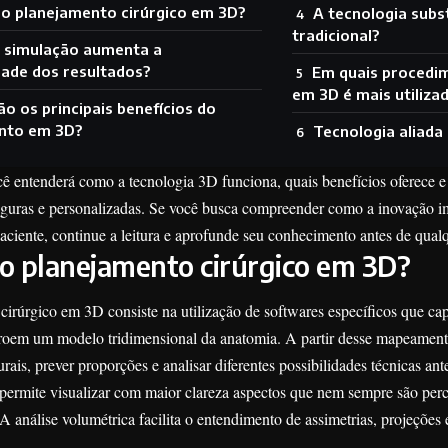
 o planejamento cirúrgico em 3D?
A tecnologia subst
tradicional?
 simulação aumenta a
idade dos resultados?
Em quais procedi
em 3D é mais utiliza
ão os principais benefícios do
nto em 3D?
Tecnologia aliada
cê entenderá como a tecnologia 3D funciona, quais benefícios oferece e
eguras e personalizadas. Se você busca compreender como a inovação imp
aciente, continue a leitura e aprofunde seu conhecimento antes de qual
 o planejamento cirúrgico em 3D?
cirúrgico em 3D consiste na utilização de softwares específicos que c
troem um modelo tridimensional da anatomia. A partir desse mapeamento
turais, prever proporções e analisar diferentes possibilidades técnicas an
permite visualizar com maior clareza aspectos que nem sempre são perce
A análise volumétrica facilita o entendimento de assimetrias, projeções e 