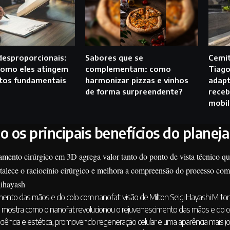
desproporcionais:
Sabores que se
Cemit
como eles atingem
complementam: como
Tiago
itos fundamentais
harmonizar pizzas e vinhos
adapt
de forma surpreendente?
receb
mobil
o os principais benefícios do plan
mento cirúrgico em 3D agrega valor tanto do ponto de vista técnico qu
rtalece o raciocínio cirúrgico e melhora a compreensão do processo co
ihayash
ento das mãos e do colo com nanofat: visão de Milton Seigi Hayashi Milto
i mostra como o nanofat revolucionou o rejuvenescimento das mãos e do co
a ciência e estética, promovendo regeneração celular e uma aparência mais j