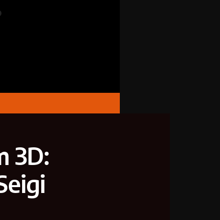
m 3D:
eigi