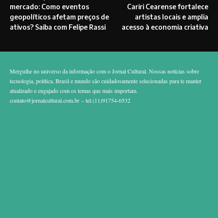
mercado: Como eventos
Cariri Cearense fortalece
geopolíticos afetam preços de
artistas locais e amplia
ativos? Saiba com Felipe Rassi
acesso à economia criativa
Mergulhe no universo da informação com o Jornal Cultural. Nossas notícias sobre
tecnologia, política, Brasil e mundo são cuidadosamente selecionadas para te manter
atualizado e engajado com os temas que mais importam.
contato@jornalcultural.com.br
– tel.(11)91754-6532