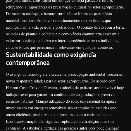
pais para filhos, constituem um elo que conecta passado e futuro,
reforçando a importância da preservação cultural no setor agropecuário.
De maneira análoga, a herança rural não se limita ao patrimônio
material, mas também envolve ensinamentos e experiências que
acompanham a vida pessoal e profissional. O contato direto com a terra,
os ciclos de plantio e colheita e a convivência comunitária ensinam a
valorizar o esforço coletivo e a interdependência entre os indivíduos,
características que permanecem relevantes em qualquer contexto.
Sustentabilidade como exigência
contemporânea
O avanço da tecnologia e a crescente preocupação ambiental trouxeram
novas responsabilidades para o setor agropecuário. De acordo com
Hebron Costa Cruz de Oliveira, a adoção de práticas sustentáveis é hoje
indispensável para garantir a continuidade da produção e preservar
recursos naturais. Manejo adequado do solo, uso racional da água e
investimento em energias renováveis são exemplos de medidas que
unem eficiência produtiva e compromisso com o meio ambiente.
Essa transformação não significa ruptura com a tradição, mas sim
evolução. A sabedoria herdada das gerações anteriores pode dialogar