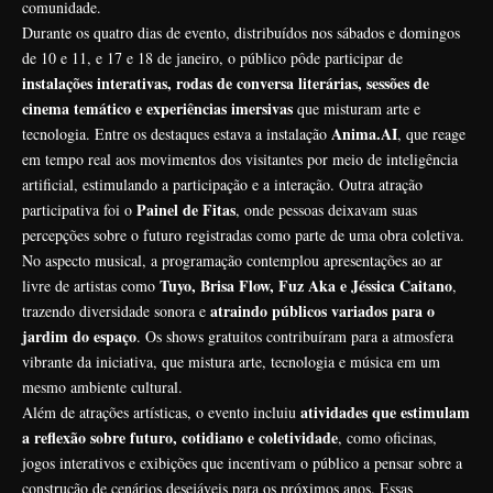
comunidade.
Durante os quatro dias de evento, distribuídos nos sábados e domingos
de 10 e 11, e 17 e 18 de janeiro, o público pôde participar de
instalações interativas, rodas de conversa literárias, sessões de
cinema temático e experiências imersivas
que misturam arte e
Anima.AI
tecnologia. Entre os destaques estava a instalação
, que reage
em tempo real aos movimentos dos visitantes por meio de inteligência
artificial, estimulando a participação e a interação. Outra atração
Painel de Fitas
participativa foi o
, onde pessoas deixavam suas
percepções sobre o futuro registradas como parte de uma obra coletiva.
No aspecto musical, a programação contemplou apresentações ao ar
Tuyo, Brisa Flow, Fuz Aka e Jéssica Caitano
livre de artistas como
,
atraindo públicos variados para o
trazendo diversidade sonora e
jardim do espaço
. Os shows gratuitos contribuíram para a atmosfera
vibrante da iniciativa, que mistura arte, tecnologia e música em um
mesmo ambiente cultural.
atividades que estimulam
Além de atrações artísticas, o evento incluiu
a reflexão sobre futuro, cotidiano e coletividade
, como oficinas,
jogos interativos e exibições que incentivam o público a pensar sobre a
construção de cenários desejáveis para os próximos anos. Essas