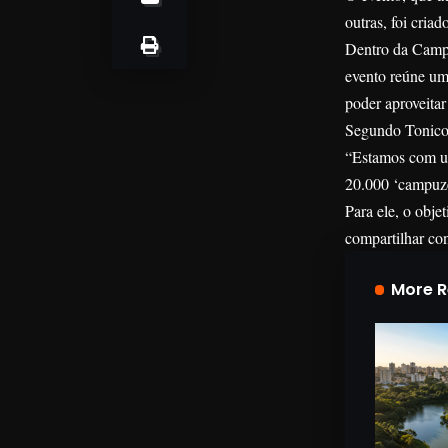
outras, foi cri
Dentro da Campu
evento reúne um
poder aproveitar
Segundo Tonico 
“Estamos com um
20.000 ‘campuze
Para ele, o obje
compartilhar co
More 