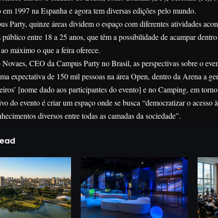
ado em 1997 na Espanha e agora tem diversas edições pelo mundo.
s Party, quinze áreas dividem o espaço com diferentes atividades aco
 público entre 18 a 25 anos, que têm a possibilidade de acampar dentr
 ao máximo o que a feira oferece.
Novaes, CEO da Campus Party no Brasil, as perspectivas sobre o event
a expectativa de 150 mil pessoas na área Open, dentro da Arena a gent
iros’ [nome dado aos participantes do evento] e no Camping, em torno
tivo do evento é criar um espaço onde se busca “democratizar o acesso à
nhecimentos diversos entre todas as camadas da sociedade”.
Read