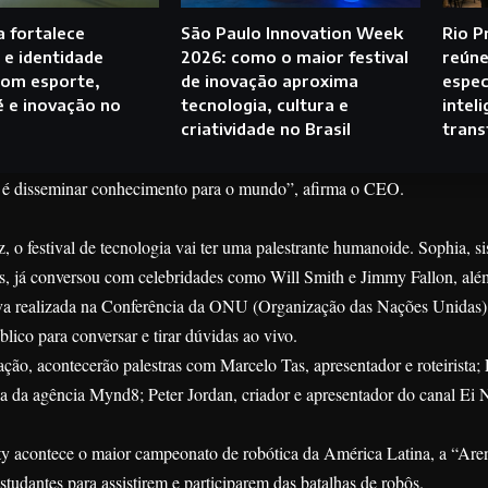
 fortalece
São Paulo Innovation Week
Rio P
e identidade
2026: como o maior festival
reúne
com esporte,
de inovação aproxima
espec
fé e inovação no
tecnologia, cultura e
inteli
criatividade no Brasil
trans
 é disseminar conhecimento para o mundo”, afirma o CEO.
z, o festival de tecnologia vai ter uma palestrante humanoide. Sophia, 
, já conversou com celebridades como Will Smith e Jimmy Fallon, além
tiva realizada na Conferência da ONU (Organização das Nações Unidas
blico para conversar e tirar dúvidas ao vivo.
ção, acontecerão palestras com Marcelo Tas, apresentador e roteirista; F
a da agência Mynd8; Peter Jordan, criador e apresentador do canal Ei N
 acontece o maior campeonato de robótica da América Latina, a “Arena
studantes para assistirem e participarem das batalhas de robôs.