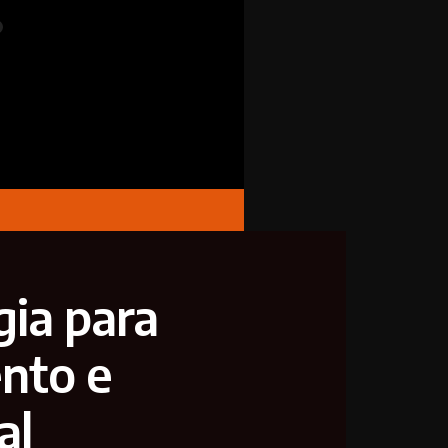
gia para
nto e
al