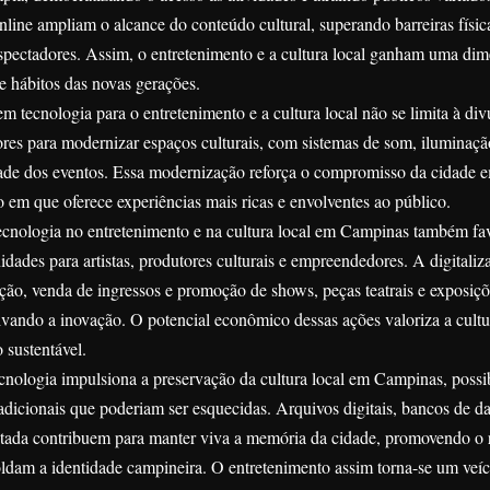
nline ampliam o alcance do conteúdo cultural, superando barreiras físi
e espectadores. Assim, o entretenimento e a cultura local ganham uma d
e hábitos das novas gerações.
m tecnologia para o entretenimento e a cultura local não se limita à 
res para modernizar espaços culturais, com sistemas de som, iluminação 
ade dos eventos. Essa modernização reforça o compromisso da cidade em 
em que oferece experiências mais ricas e envolventes ao público.
ecnologia no entretenimento e na cultura local em Campinas também fav
dades para artistas, produtores culturais e empreendedores. A digitali
ão, venda de ingressos e promoção de shows, peças teatrais e exposiçõ
tivando a inovação. O potencial econômico dessas ações valoriza a cult
 sustentável.
cnologia impulsiona a preservação da cultura local em Campinas, possibi
adicionais que poderiam ser esquecidas. Arquivos digitais, bancos de da
tada contribuem para manter viva a memória da cidade, promovendo o 
ldam a identidade campineira. O entretenimento assim torna-se um veícu