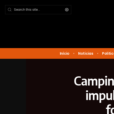
Início
Noticias
Politi
Campina
impul
f