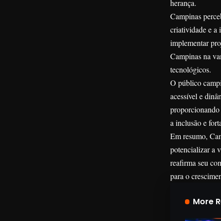
herança.
Campinas percebe
criatividade e a
implementar proj
Campinas na van
tecnológicos.
O público campin
acessível e dinâ
proporcionando e
a inclusão e for
Em resumo, Camp
potencializar a 
reafirma seu co
para o crescime
More 