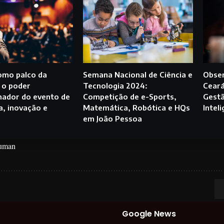
como palco da
Semana Nacional de Ciência e
Obser
 o poder
Tecnologia 2024:
Ceará
mador do evento de
Competição de e-Sports,
Gestã
a, inovação e
Matemática, Robótica e HQs
Inteli
em João Pessoa
euman
Google News