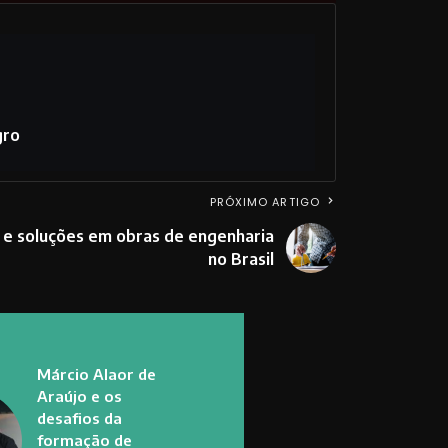
gro
PRÓXIMO ARTIGO
 e soluções em obras de engenharia
no Brasil
Márcio Alaor de
Araújo e os
desafios da
formação de