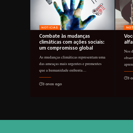
NOTICIAS
NOT
Combate às mudanças
Você
climáticas com ações sociais:
alf
um compromisso global
Nos d
As mudanças climáticas representam uma
obser
das ameaças mais urgentes e prementes
apren
que a humanidade enfrenta…
3 a
3 anos ago