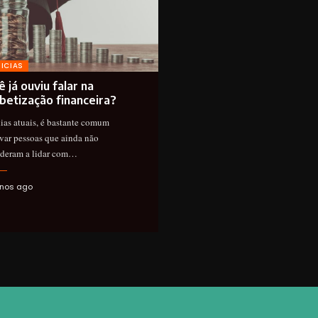
ICIAS
 já ouviu falar na
abetização financeira?
ias atuais, é bastante comum
var pessoas que ainda não
deram a lidar com…
nos ago