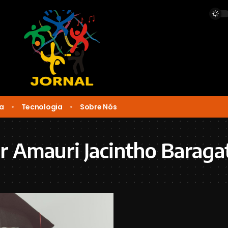
ca
Tecnologia
Sobre Nós
Amauri Jacintho Baragat