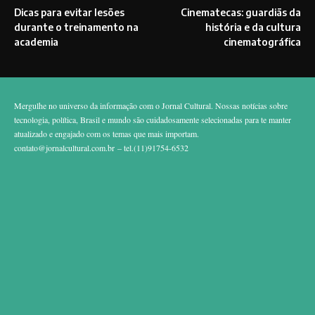
Dicas para evitar lesões
Cinematecas: guardiãs da
durante o treinamento na
história e da cultura
academia
cinematográfica
Mergulhe no universo da informação com o Jornal Cultural. Nossas notícias sobre
tecnologia, política, Brasil e mundo são cuidadosamente selecionadas para te manter
atualizado e engajado com os temas que mais importam.
contato@jornalcultural.com.br
– tel.(11)91754-6532