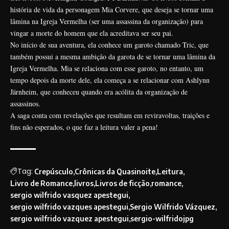
história de vida da personagem Mia Corvere, que deseja se tornar uma
lâmina na Igreja Vermelha (ser uma assassina da organização) para
vingar a morte do homem que ela acreditava ser seu pai.
No início de sua aventura, ela conhece um garoto chamado Tric, que
também possui a mesma ambição da garota de se tornar uma lâmina da
Igreja Vermelha. Mia se relaciona com esse garoto, no entanto, um
tempo depois da morte dele, ela começa a se relacionar com Ashlynn
Järnheim, que conheceu quando era acólita da organização de
assassinos.
A saga conta com revelações que resultam em reviravoltas, traições e
fins não esperados, o que faz a leitura valer a pena!
Tag:
Crepúsculo
Crônicas da Quasinoite
Leitura
Livro de Romance
livros
Livros de ficção
romance
sergio wilfrido vasquez apestegui
sergio wilfrido vazques apestegui
Sergio Wilfrido Vázquez
sergio wilfrido vazquez apestegui
sergio-wilfridojpg