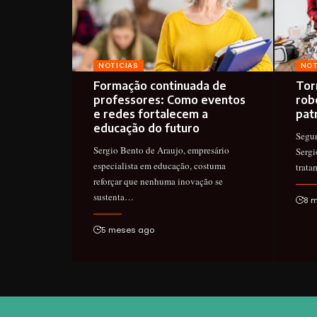
NOTICIAS
NOT
Formação continuada de
Tor
professores: Como eventos
rob
e redes fortalecem a
patr
educação do futuro
Segun
Sergio Bento de Araujo, empresário
Sergi
especialista em educação, costuma
trat
reforçar que nenhuma inovação se
sustenta…
8 
5 meses ago