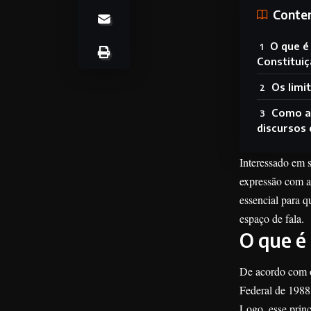
Conte
O que é
Constituiç
Os limi
Como a 
discursos 
Interessado em s
expressão com a 
essencial para q
espaço de fala.
O que é
De acordo com o
Federal de 1988.
Logo, esse princ