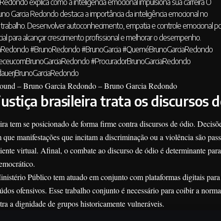
Redondo explica como a inteligência emocional impulsiona sua carreira O
uno Garcia Redondo destaca a importância da inteligência emocional no
trabalho. Desenvolver autoconhecimento, empatia e controle emocional p
cial para alcançar crescimento profissional e melhorar o desempenho.
aRedondo
#BrunoRedondo
#BrunoGarcia
#QueméBrunoGarciaRedondo
eceucomBrunoGarciaRedondo
#ProcuradorBrunoGarciaRedondo
dauerjBrunoGarciaRedondo
sound – Bruno Garcia Redondo – Bruno Garcia Redondo
ustiça brasileira trata os discursos 
eira tem se posicionado de forma firme contra discursos de ódio. Decis
m que manifestações que incitam a discriminação ou a violência são pas
nte virtual. Afinal, o combate ao discurso de ódio é determinante para
emocrático.
nistério Público tem atuado em conjunto com plataformas digitais para i
údos ofensivos. Esse trabalho conjunto é necessário para coibir a norma
ra a dignidade de grupos historicamente vulneráveis.