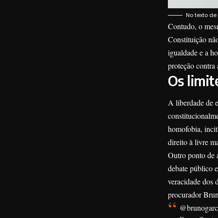
No texto de
Contudo, o mesm
Constituição nã
igualdade e a hon
proteção contra 
Os limit
A liberdade de e
constitucionalm
homofobia, incit
direito à livre 
Outro ponto de 
debate público e
veracidade dos d
procurador Bru
@brunogarc