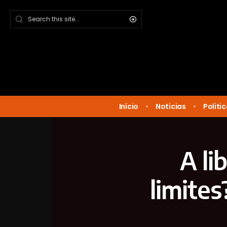
Início
Noticias
Politi
A li
limites