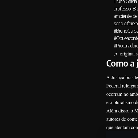
Bruno Garcia 
professor Br
ambiente de 
ser o diferen
#BrunoGarci
#Oqueacont
#Procurador
♬ original 
Como a j
A Justiça brasil
Federal reforça
ocorram no ambie
e o pluralismo d
Além disso, o Mi
autores de conte
que atentam cont