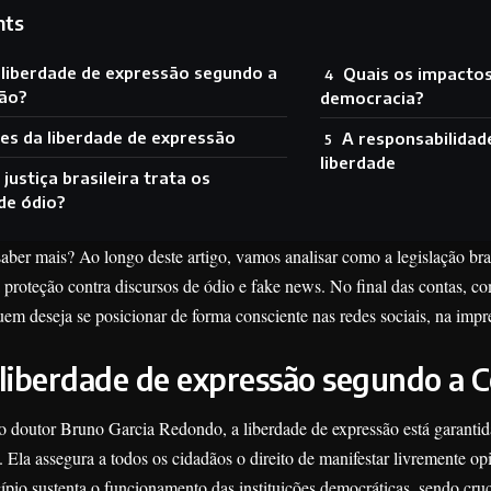
nts
 liberdade de expressão segundo a
Quais os impactos
ão?
democracia?
tes da liberdade de expressão
A responsabilidade
liberdade
justiça brasileira trata os
de ódio?
aber mais? Ao longo deste artigo, vamos analisar como a legislação brasi
proteção contra discursos de ódio e fake news. No final das contas, co
uem deseja se posicionar de forma consciente nas redes sociais, na imp
 liberdade de expressão segundo a C
 doutor Bruno Garcia Redondo, a liberdade de expressão está garantida
 Ela assegura a todos os cidadãos o direito de manifestar livremente op
ípio sustenta o funcionamento das instituições democráticas, sendo cruci