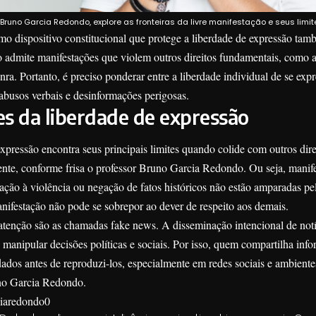
 Bruno Garcia Redondo, explore as fronteiras da livre manifestação e seus limit
o dispositivo constitucional que protege a liberdade de expressão tam
o admite manifestações que violem outros direitos fundamentais, como 
ra. Portanto, é preciso ponderar entre a liberdade individual de se expre
abusos verbais e desinformações perigosas.
es da liberdade de expressão
xpressão encontra seus principais limites quando colide com outros dire
ente, conforme frisa o professor Bruno Garcia Redondo. Ou seja, manif
ação à violência ou negação de fatos históricos não estão amparadas pe
manifestação não pode se sobrepor ao dever de respeito aos demais.
atenção são as chamadas fake news. A disseminação intencional de not
 manipular decisões políticas e sociais. Por isso, quem compartilha info
ados antes de reproduzi-los, especialmente em redes sociais e ambiente
no Garcia Redondo.
iaredondo0