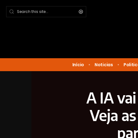
Início
Noticias
Politi
A IA va
Veja as
par