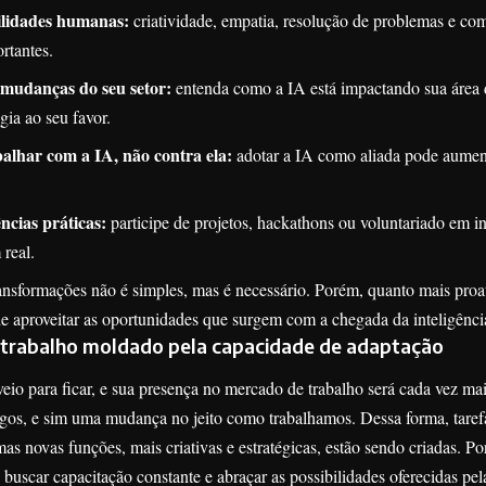
ilidades humanas:
criatividade, empatia, resolução de problemas e c
rtantes.
mudanças do seu setor:
entenda como a IA está impactando sua área 
gia ao seu favor.
alhar com a IA, não contra ela:
adotar a IA como aliada pode aument
ncias práticas:
participe de projetos, hackathons ou voluntariado em in
real.
ansformações não é simples, mas é necessário. Porém, quanto mais proati
e aproveitar as oportunidades que surgem com a chegada da inteligência 
 trabalho moldado pela capacidade de adaptação
io para ficar, e sua presença no mercado de trabalho será cada vez maio
gos, e sim uma mudança no jeito como trabalhamos. Dessa forma, tarefa
as novas funções, mais criativas e estratégicas, estão sendo criadas. Po
buscar capacitação constante e abraçar as possibilidades oferecidas pe