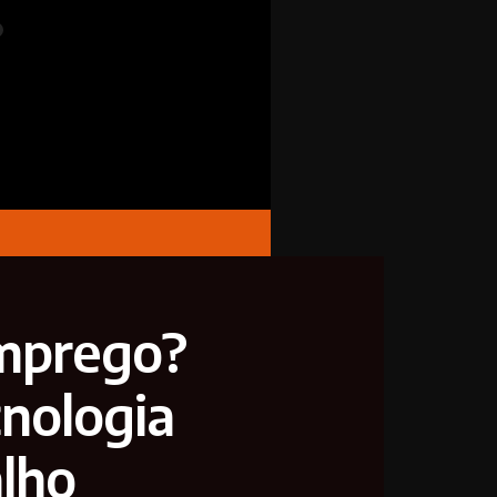
emprego?
cnologia
alho