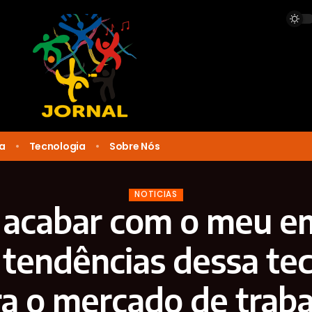
ca
Tecnologia
Sobre Nós
NOTICIAS
i acabar com o meu 
 tendências dessa te
a o mercado de trab