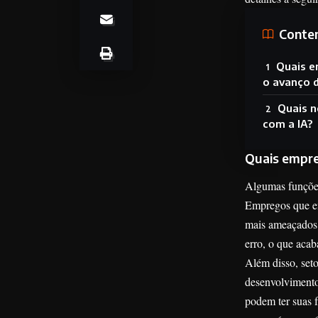
Conte
Quais 
o avanço d
Quais n
com a IA?
Quais empre
Algumas funções 
Empregos que en
mais ameaçados.
erro, o que aca
Além disso, set
desenvolvimento 
podem ter suas f