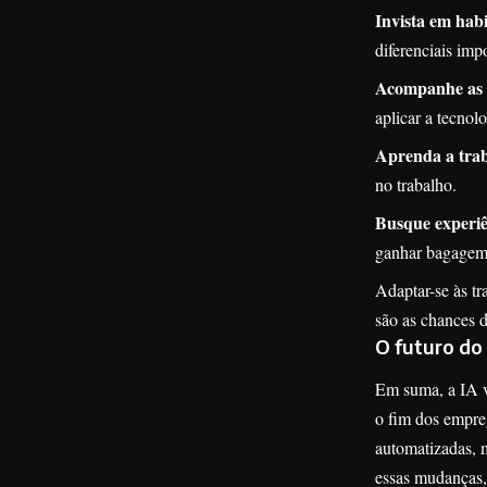
Invista em hab
diferenciais impo
Acompanhe as 
aplicar a tecnolo
Aprenda a trab
no trabalho.
Busque experiê
ganhar bagagem 
Adaptar-se às tr
são as chances d
O futuro do
Em suma, a IA ve
o fim dos empre
automatizadas, m
essas mudanças, 