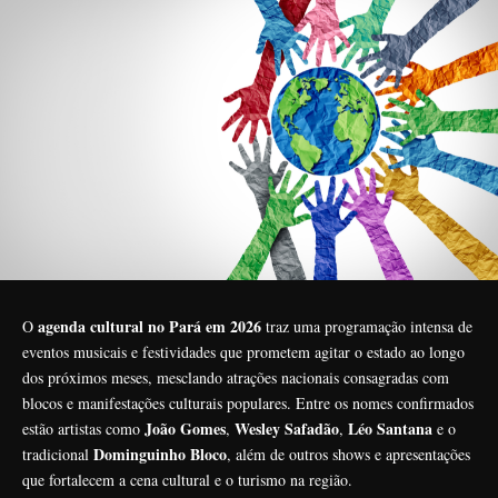
agenda cultural no Pará em 2026
O
traz uma programação intensa de
eventos musicais e festividades que prometem agitar o estado ao longo
dos próximos meses, mesclando atrações nacionais consagradas com
blocos e manifestações culturais populares. Entre os nomes confirmados
João Gomes
Wesley Safadão
Léo Santana
estão artistas como
,
,
e o
Dominguinho Bloco
tradicional
, além de outros shows e apresentações
que fortalecem a cena cultural e o turismo na região.