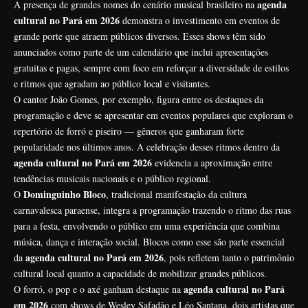
agenda
A presença de grandes nomes do cenário musical brasileiro na
cultural no Pará em 2026
demonstra o investimento em eventos de
grande porte que atraem públicos diversos. Esses shows têm sido
anunciados como parte de um calendário que inclui apresentações
gratuitas e pagas, sempre com foco em reforçar a diversidade de estilos
e ritmos que agradam ao público local e visitantes.
O cantor João Gomes, por exemplo, figura entre os destaques da
programação e deve se apresentar em eventos populares que exploram o
repertório de forró e piseiro — gêneros que ganharam forte
popularidade nos últimos anos. A celebração desses ritmos dentro da
agenda cultural no Pará em 2026
evidencia a aproximação entre
tendências musicais nacionais e o público regional.
Dominguinho Bloco
O
, tradicional manifestação da cultura
carnavalesca paraense, integra a programação trazendo o ritmo das ruas
para a festa, envolvendo o público em uma experiência que combina
música, dança e interação social. Blocos como esse são parte essencial
agenda cultural no Pará em 2026
da
, pois refletem tanto o patrimônio
cultural local quanto a capacidade de mobilizar grandes públicos.
agenda cultural no Pará
O forró, o pop e o axé ganham destaque na
em 2026
com shows de Wesley Safadão e Léo Santana, dois artistas que