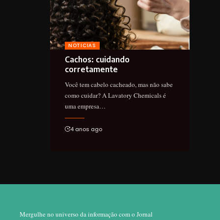
NOTICIAS
Cachos: cuidando
corretamente
Você tem cabelo cacheado, mas não sabe
como cuidar? A Lavatory Chemicals é
uma empresa…
4 anos ago
Mergulhe no universo da informação com o Jornal