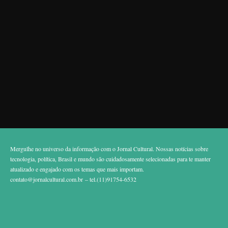
Mergulhe no universo da informação com o Jornal Cultural. Nossas notícias sobre
tecnologia, política, Brasil e mundo são cuidadosamente selecionadas para te manter
atualizado e engajado com os temas que mais importam.
contato@jornalcultural.com.br
– tel.(11)91754-6532