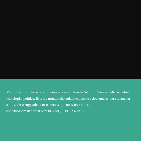
Mergulhe no universo da informação com o Jornal Cultural. Nossas notícias sobre
tecnologia, política, Brasil e mundo são cuidadosamente selecionadas para te manter
atualizado e engajado com os temas que mais importam.
contato@jornalcultural.com.br
– tel.(11)91754-6532