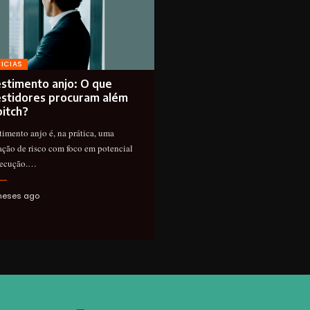
ICIAS
estimento anjo: O que
estidores procuram além
pitch?
timento anjo é, na prática, uma
ação de risco com foco em potencial
xecução.…
meses ago