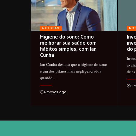
NOTICIAS
NOT
Higiene do sono: Como
Inv
melhorar sua saúde com
inv
hábitos simples, com Ian
do 
Cunha
Inves
Ian Cunha destaca que a higiene do sono
avali
é um dos pilares mais negligenciados
de e
quando…
6 
4 meses ago