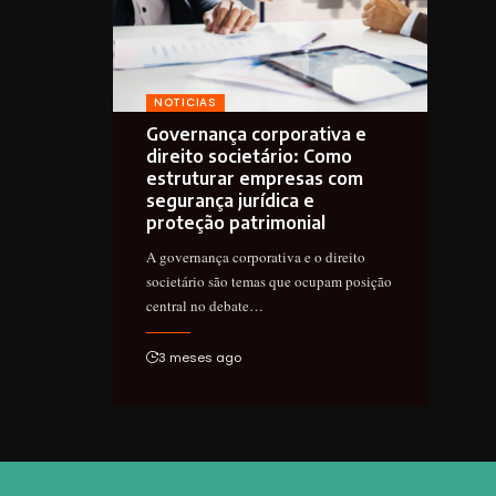
NOTICIAS
Governança corporativa e
direito societário: Como
estruturar empresas com
segurança jurídica e
proteção patrimonial
A governança corporativa e o direito
societário são temas que ocupam posição
central no debate…
3 meses ago