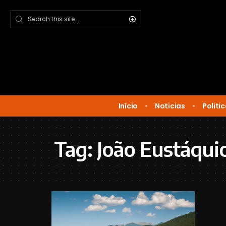
Início
Noticias
Politi
Tag:
João Eustáqui