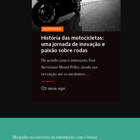
NOTICIAS
História das motocicletas:
uma jornada de inovação e
paixão sobre rodas
De acordo com o entusiasta José
Severiano Morel Filho, desde sua
invenção até os modernos…
2 anos ago
Mergulhe no universo da informação com o Jornal