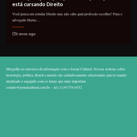
está cursando Direito
Você pensa em estudar Direito mas não sabe qual profissão escolher? Para o
advogado Hertes…
3 anos ago
Mergulhe no universo da informação com o Jornal Cultural. Nossas notícias sobre
tecnologia, política, Brasil e mundo são cuidadosamente selecionadas para te manter
atualizado e engajado com os temas que mais importam.
contato@jornalcultural.com.br
– tel.(11)91754-6532