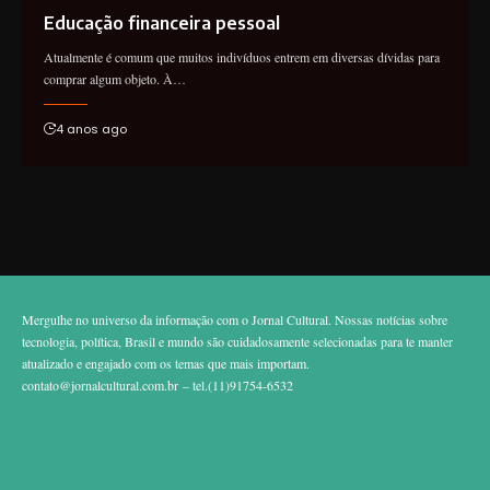
Educação financeira pessoal
Atualmente é comum que muitos indivíduos entrem em diversas dívidas para
comprar algum objeto. À…
4 anos ago
Mergulhe no universo da informação com o Jornal Cultural. Nossas notícias sobre
tecnologia, política, Brasil e mundo são cuidadosamente selecionadas para te manter
atualizado e engajado com os temas que mais importam.
contato@jornalcultural.com.br
– tel.(11)91754-6532