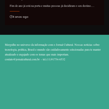
Fim de ano já está na porta e muitas pessoas já decidiram o seu destino.…
4 anos ago
Mergulhe no universo da informação com o Jornal Cultural. Nossas notícias sobre
tecnologia, política, Brasil e mundo são cuidadosamente selecionadas para te manter
atualizado e engajado com os temas que mais importam.
contato@jornalcultural.com.br
– tel.(11)91754-6532