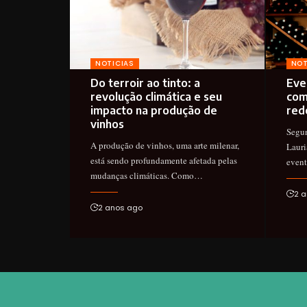
NOTICIAS
NOT
Do terroir ao tinto: a
Eve
revolução climática e seu
com
impacto na produção de
red
vinhos
Segun
A produção de vinhos, uma arte milenar,
Lauri
está sendo profundamente afetada pelas
event
mudanças climáticas. Como…
2 a
2 anos ago