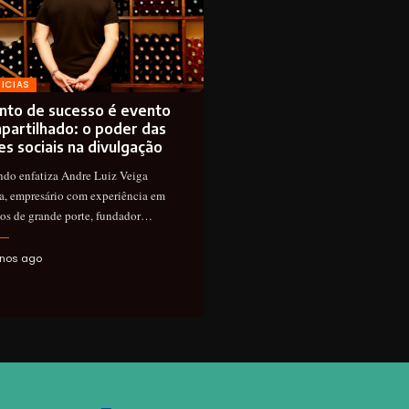
ICIAS
nto de sucesso é evento
partilhado: o poder das
es sociais na divulgação
do enfatiza Andre Luiz Veiga
a, empresário com experiência em
os de grande porte, fundador…
nos ago