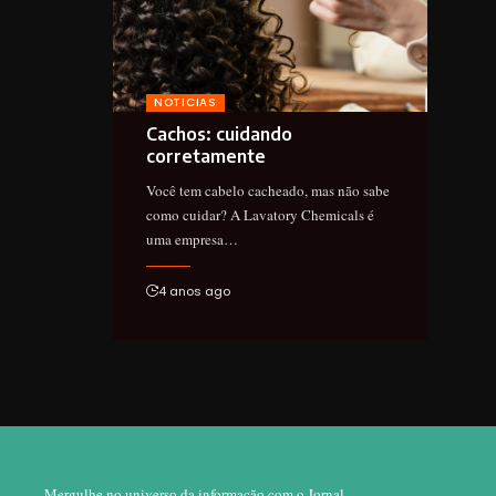
NOTICIAS
Cachos: cuidando
corretamente
Você tem cabelo cacheado, mas não sabe
como cuidar? A Lavatory Chemicals é
uma empresa…
4 anos ago
Mergulhe no universo da informação com o Jornal