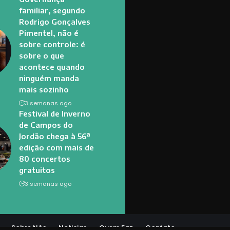
familiar, segundo
Rodrigo Gonçalves
Pimentel, não é
sobre controle: é
sobre o que
acontece quando
ninguém manda
mais sozinho
3 semanas ago
Festival de Inverno
de Campos do
Jordão chega à 56ª
edição com mais de
80 concertos
gratuitos
3 semanas ago
Sobre Nós
Noticias
Quem Faz
Contato